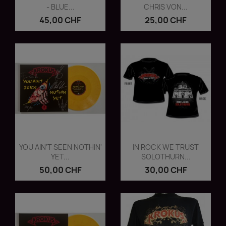
- BLUE...
CHRIS VON...
45,00 CHF
25,00 CHF
Vorschau
Vorschau


YOU AIN'T SEEN NOTHIN'
IN ROCK WE TRUST
YET...
SOLOTHURN...
50,00 CHF
30,00 CHF