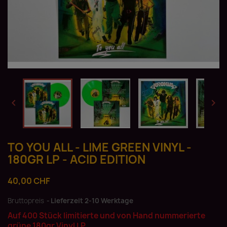


TO YOU ALL - LIME GREEN VINYL -
180GR LP - ACID EDITION
40,00 CHF
Bruttopreis
Lieferzeit 2-10 Werktage
Auf 400 Stück limitierte und von Hand nummerierte
grüne 180gr Vinyl LP.