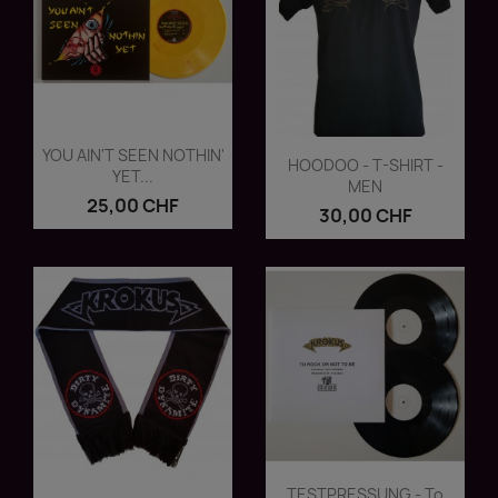
Vorschau

YOU AIN'T SEEN NOTHIN'
Vorschau

HOODOO - T-SHIRT -
YET...
MEN
25,00 CHF
30,00 CHF
Vorschau

TESTPRESSUNG - To