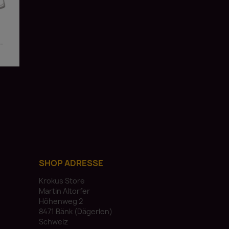
.
SHOP ADRESSE
Krokus Store
Martin Altorfer
Höhenweg 2
8471 Bänk (Dägerlen)
Schweiz