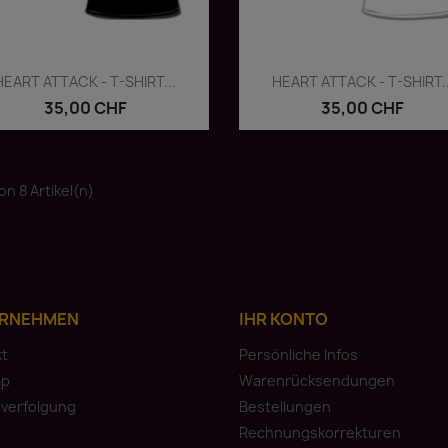
Vorschau
Vorschau


HEART ATTACK - T-SHIRT...
HEART ATTACK - T-SHIRT..
35,00 CHF
35,00 CHF
von 8 Artikel(n)
RNEHMEN
IHR KONTO
kt
Persönliche Infos
ap
Warenrücksendungen
lverfolgung
Bestellungen
Rechnungskorrekturen