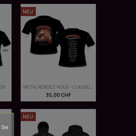
NEU
Vorschau

MEN
METAL RENDEZ-VOUS - CLASSIC...
35,00 CHF
NEU
 Sie