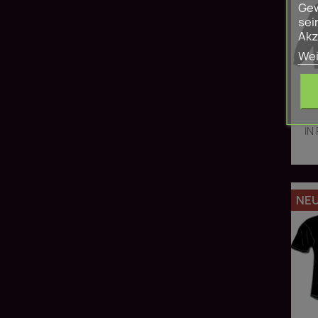
Gew
sei
Akz
Wei
IN
NE