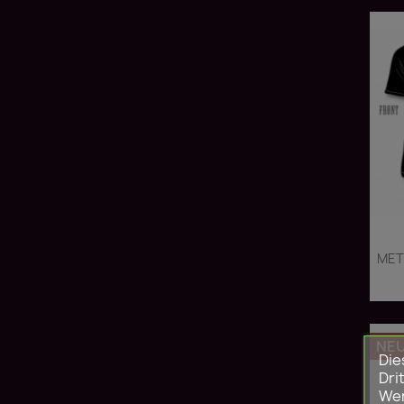
MET
NE
Die
Dri
Wer