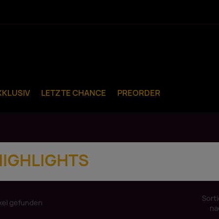
XKLUSIV
LETZTE CHANCE
PREORDER
HIGHLIGHTS
Sorti
ikel gefunden
na