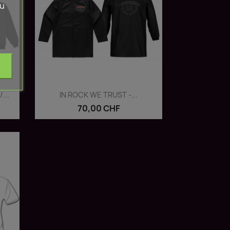
zu
Vorschau

...
IN ROCK WE TRUST -...
70,00 CHF